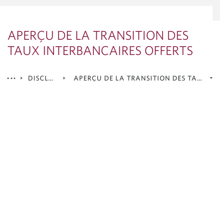
APERÇU DE LA TRANSITION DES
TAUX INTERBANCAIRES OFFERTS
DISCLOSURES
APERÇU DE LA TRANSITION DES TAUX IN
Marchés mondiaux CIBC inc. est
membre du Fonds canadien de
protection des épargnants
Mentions juridiques – Marchés mondiaux
CIBC inc. (courtier en valeurs mobilières,
É.U.)
Déclaration relative à l’appariement –
Marchés mondiaux CIBC inc.
Aperçu de la transition des taux