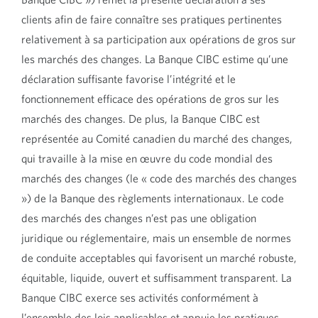
Mentions juridiques – Marchés mondiaux
clients afin de faire connaître ses pratiques pertinentes
CIBC inc. (courtier en valeurs mobilières,
É.U.)
relativement à sa participation aux opérations de gros sur
les marchés des changes. La Banque CIBC estime qu’une
Déclaration relative à l’appariement –
Marchés mondiaux CIBC inc.
déclaration suffisante favorise l’intégrité et le
fonctionnement efficace des opérations de gros sur les
Aperçu de la transition des taux
marchés des changes. De plus, la Banque CIBC est
interbancaires offerts
représentée au Comité canadien du marché des changes,
Foreign Account Tax Compliance Act
qui travaille à la mise en œuvre du code mondial des
(FATCA) des États-Unis
marchés des changes (le « code des marchés des changes
Mentions juridiques – Dodd Frank
») de la Banque des règlements internationaux. Le code
Boîte aux lettres des plaintes – Dodd
des marchés des changes n’est pas une obligation
Frank
juridique ou réglementaire, mais un ensemble de normes
Politique d’exécution optimale
de conduite acceptables qui favorisent un marché robuste,
(Canada) – Marchés des capitaux
équitable, liquide, ouvert et suffisamment transparent. La
CIBC
Banque CIBC exerce ses activités conformément à
Renseignements sur la réglementation –
l’ensemble des lois applicables et appuie les pratiques