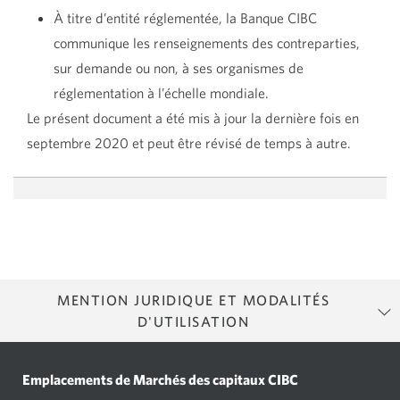
À titre d’entité réglementée, la Banque CIBC
communique les renseignements des contreparties,
sur demande ou non, à ses organismes de
réglementation à l’échelle mondiale.
Le présent document a été mis à jour la dernière fois en
septembre 2020 et peut être révisé de temps à autre.
MENTION JURIDIQUE ET MODALITÉS
D'UTILISATION
MODALITÉS D’UTILISATION
Marchés mondiaux CIBC possède ce site Web (le « Site ») et le met à jour.
Emplacements de Marchés des capitaux CIBC