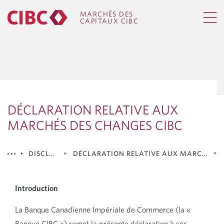
MARCHÉS DES
CAPITAUX CIBC
DÉCLARATION RELATIVE AUX
MARCHÉS DES CHANGES CIBC
DISCLOSURES
DÉCLARATION RELATIVE AUX MARCHÉS D
Marchés mondiaux CIBC inc. est
Introduction
membre du Fonds canadien de
protection des épargnants
La Banque Canadienne Impériale de Commerce (la «
Banque CIBC ») remet la présente déclaration à ses