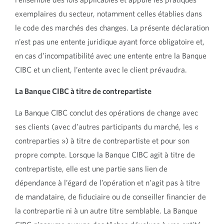
Europe
exemplaires du secteur, notamment celles établies dans
Déclaration relative au Management
le code des marchés des changes. La présente déclaration
Liquidity Portfolio (Royaume-Uni) SSA
n’est pas une entente juridique ayant force obligatoire et,
Conditions et informations générales
en cas d’incompatibilité avec une entente entre la Banque
relatives au compte de dépôt de la
CIBC et un client, l’entente avec le client prévaudra.
succursale de londres
La Banque CIBC à titre de contrepartiste
Déclaration sur la précouverture des
produits de marchandises CIBC
La Banque CIBC conclut des opérations de change avec
Déclaration sur la précouverture des
ses clients (avec d’autres participants du marché, les «
produits de revenu fixe CIBC
contreparties ») à titre de contrepartiste et pour son
Déclaration Relative Aux Marchés Des
propre compte. Lorsque la Banque CIBC agit à titre de
Changes CIBC
contrepartiste, elle est une partie sans lien de
Document d’information sur la conduite
dépendance à l’égard de l’opération et n’agit pas à titre
des entreprises canadiennes de
de mandataire, de fiduciaire ou de conseiller financier de
l’Association internationale des swaps et
la contrepartie ni à un autre titre semblable. La Banque
dérivés (ISDA)