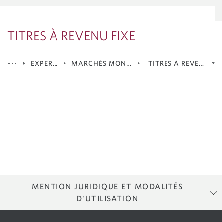
TITRES À REVENU FIXE
EXPERTISE
MARCHÉS MONDIAUX
TITRES À REVENU FI
Marchandises
Dérivés
Négociation électronique d’actions
Actions
Titres à revenu fixe
Opérations de change
MENTION JURIDIQUE ET MODALITÉS
Marchés en expansion
D'UTILISATION
Solutions indicielles
MODALITÉS D’UTILISATION