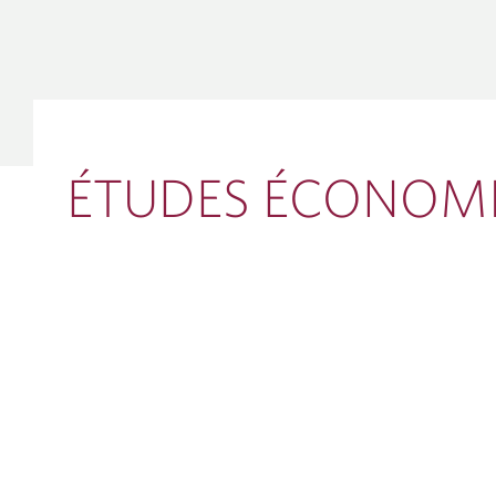
SERVICE
ENTREPR
D’INVES
MONDIA
Fusions et 
Financemen
ÉTUDES ÉCONOM
syndiqués
Marchés de
Solutions d