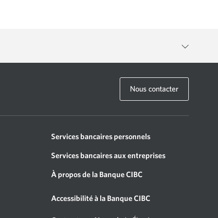
et votre compréhension des modalités d’utilisation suivantes («
Nous contacter
 droit, à notre entière discrétion, de modifier ou autrement mettre à
en revue régulièrement les présentes modalités d’utilisation et
sation.
Services bancaires personnels
Services bancaires aux entreprises
u Site (les « Sites de recherche »). Votre utilisation des Sites de
À propos de la Banque CIBC
’utilisation des Sites de recherche et se retrouvant sur les Sites de
Accessibilité à la Banque CIBC