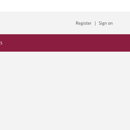
Register
|
Sign on
ES
onnelles
Courtage de premier ordre
Titrisation
ologie et
Billets structurés