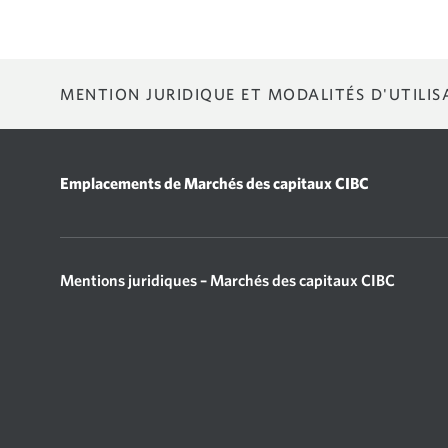
MENTION JURIDIQUE ET MODALITÉS D'UTILIS
MODALITÉS D’UTILISATION
Marchés mondiaux CIBC possède ce site Web (le « Site ») et le met 
Emplacements de Marchés des capitaux CIBC
Modalités d’utilisation »). Si vous n’acceptez pas l’une des Modalité
jour ces Modalités d’utilisation en tout temps, et vous acceptez d’ê
votre utilisation continue du Site signifie que vous acceptez les rév
Mentions juridiques – Marchés des capitaux CIBC
ACCÈS AUX SITES DE RECHERCHE
Vous pourriez recevoir un nom d’utilisateur et un mot de passe vou
recherche est assujettie à ces Modalités d’utilisation en plus de to
recherche.
GÉNÉRALITÉS