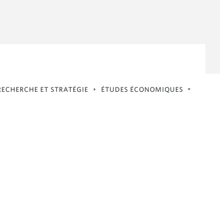
FINANCE DURABLE
FINANCEMENT AUTOCHTONE ET
SERVICES CONSULTATIFS
de
RECHERCHE ET STRATÉGIE
ÉTUDES ÉCONOMIQUES
Études Économiques
Titres à Revenu Fixe, Devises et
Commodité (FICC)
Recherche sur les actions institutionnelles
Stratégie de portefeuille
Analyse technique